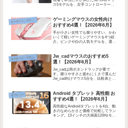
ス5モデルを、左手コントローラーか
ら手頃な有線まで筆者の体験をまじえ
て紹介します。
ゲーミングマウスの女性向け
ーボード・マウス・入力機器
キ
おすすめ4選！【2026年6月】
手が小さい女性でも握りやすい、かわ
いくて軽いゲーミングマウスを4つ紹
介。ピンクや白の人気モデルを、選び
方と筆者の体験をまじえておすすめし
ます。
Jw_cadマウスのおすすめ5
ーボード・マウス・入力機器
キ
選！【2026年6月】
Jw_cadは両ボタンドラッグが要で
す。握りやすさと疲れにくさで選んだ
Jw_cad向けマウス5台を、比較表と筆
者の体験をまじえて紹介します。トラ
ックボールから縦型まで5タイプを比
べました。
Android タブレット 高性能 お
タブレット
すすめ4選！【2026年6月】
高性能なAndroidタブレットを4台、動
きのなめらかさと価格で比較してラン
キング。13インチの大画面120Hzモデ
ルや、メモリ大きめの12インチモデル
まで実際に触って紹介します。