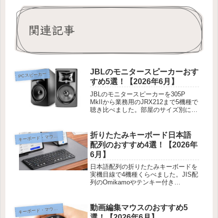
関連記事
JBLのモニタースピーカーおす
PCスピーカー
すめ5選！【2026年6月】
JBLのモニタースピーカーを305P
MkIIから業務用のJRX212まで5機種で
聴き比べました。部屋のサイズ別にど
れが合うか、弱点も隠さず紹介しま
す！
折りたたみキーボード日本語
ーボード・マウス・入力機器
キ
配列のおすすめ4選！【2026年
6月】
日本語配列の折りたたみキーボードを
実機目線で4機種くらべました。JIS配
列のOmikamoやテンキー付き
ProtoArcなど、外出先のタイピングが
楽になる選び方を紹介します。
動画編集マウスのおすすめ5
ーボード・マウス・入力機器
キ
選！【2026年6月】