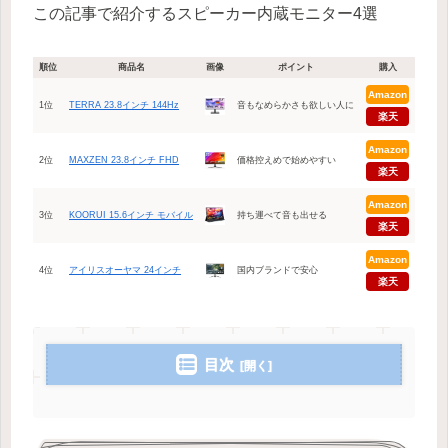
この記事で紹介するスピーカー内蔵モニター4選
順位
商品名
画像
ポイント
購入
Amazon
1位
TERRA 23.8インチ 144Hz
音もなめらかさも欲しい人に
楽天
Amazon
2位
MAXZEN 23.8インチ FHD
価格控えめで始めやすい
楽天
Amazon
3位
KOORUI 15.6インチ モバイル
持ち運べて音も出せる
楽天
Amazon
4位
アイリスオーヤマ 24インチ
国内ブランドで安心
楽天
目次