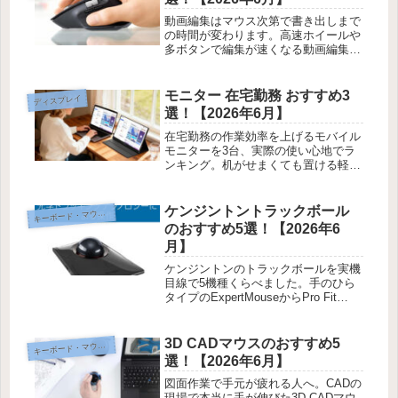
動画編集はマウス次第で書き出しまで
の時間が変わります。高速ホイールや
多ボタンで編集が速くなる動画編集マ
ウス5台を、選び方と筆者の体験をま
じえて紹介します。
モニター 在宅勤務 おすすめ3
ディスプレイ
選！【2026年6月】
在宅勤務の作業効率を上げるモバイル
モニターを3台、実際の使い心地でラ
ンキング。机がせまくても置ける軽量
モデルや、スピーカー内蔵で会議に便
利な一台を紹介します。
ケンジントントラックボール
ーボード・マウス・入力機器
キ
のおすすめ5選！【2026年6
月】
ケンジントンのトラックボールを実機
目線で5機種くらべました。手のひら
タイプのExpertMouseからPro Fit
Ergoまで、利き手や接続方式で選ぶコ
ツを紹介します。
3D CADマウスのおすすめ5
ーボード・マウス・入力機器
キ
選！【2026年6月】
図面作業で手元が疲れる人へ。CADの
現場で本当に手が伸びた3D CADマウ