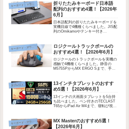
折りたたみキーボード日本語
ーボード・マウス・入力機器
キ
配列のおすすめ4選！【2026年
6月】
日本語配列の折りたたみキーボードを
実機目線で4機種くらべました。JIS配
列のOmikamoやテンキー付き
ProtoArcなど、外出先のタイピングが
楽になる選び方を紹介します。
ロジクールトラックボールの
ーボード・マウス・入力機器
キ
おすすめ4選！【2026年6月】
ロジクールのトラックボールを実機の
感触で4機種くらべました。静音の
M575SPからMX ERGO Sまで、手首
の楽さと価格で選び分けるコツを紹介
します。
13インチタブレットのおすす
タブレット
め5選！【2026年6月】
13インチの大画面タブレットを5台持
ち比べました。ペン付きのTECLAST
T65からiPad Air M4まで、寝転び視聴
のしやすさや重さの実感も含めて本音
で紹介します！
MX Masterのおすすめ5選！
ーボード・マウス・入力機器
キ
【2026年6月】