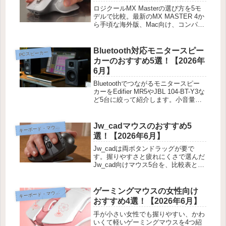
ロジクールMX Masterの選び方を5モ
デルで比較。最新のMX MASTER 4か
ら手頃な海外版、Mac向け、コンパク
ト型まで、筆者の体験をまじえておす
すめを紹介します。
Bluetooth対応モニタースピー
PCスピーカー
カーのおすすめ5選！【2026年
6月】
Bluetoothでつながるモニタースピー
カーをEdifier MR5やJBL 104-BT-Y3な
ど5台に絞って紹介します。小音量で
の聴きやすさや設置のしやすさも比べ
ました。
Jw_cadマウスのおすすめ5
ーボード・マウス・入力機器
キ
選！【2026年6月】
Jw_cadは両ボタンドラッグが要で
す。握りやすさと疲れにくさで選んだ
Jw_cad向けマウス5台を、比較表と筆
者の体験をまじえて紹介します。トラ
ックボールから縦型まで5タイプを比
べました。
ゲーミングマウスの女性向け
ーボード・マウス・入力機器
キ
おすすめ4選！【2026年6月】
手が小さい女性でも握りやすい、かわ
いくて軽いゲーミングマウスを4つ紹