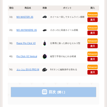
順位
商品名
画像
ポイント
購入
Amazon
1位
MX MASTER 3S
ホイール一回しでタイムライン横断
楽天
Amazon
2位
MX ANYWHERE 3S
小さいのに高速ホイール搭載
楽天
Amazon
3位
Razer Pro Click V2
仕事用に振った静かなエルゴ型
楽天
Amazon
4位
Pro Click V2 Vertical
縦型で手首のねじれを軽減
楽天
Amazon
5位
エレコム EX-G PRO M
8ボタンに編集操作を割れる
楽天
目次