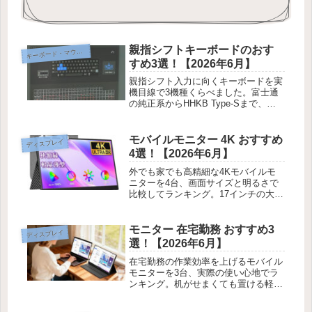
親指シフトキーボードのおす
ーボード・マウス・入力機器
キ
すめ3選！【2026年6月】
親指シフト入力に向くキーボードを実
機目線で3機種くらべました。富士通
の純正系からHHKB Type-Sまで、同
時打鍵のしやすさと静音性で選ぶコツ
を紹介します。
モバイルモニター 4K おすすめ
ディスプレイ
4選！【2026年6月】
外でも家でも高精細な4Kモバイルモ
ニターを4台、画面サイズと明るさで
比較してランキング。17インチの大画
面から1cmを切る超薄型まで、実際に
使い比べて紹介します。
モニター 在宅勤務 おすすめ3
ディスプレイ
選！【2026年6月】
在宅勤務の作業効率を上げるモバイル
モニターを3台、実際の使い心地でラ
ンキング。机がせまくても置ける軽量
モデルや、スピーカー内蔵で会議に便
利な一台を紹介します。